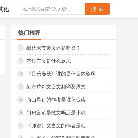
其他
热门推荐
细枝末节褒义还是贬义？
1
本位主义是什么意思
2
《吕氏春秋》讲的是什么内容啊
3
刻舟求剑文言文翻译及原文
4
商山早行的作者是谁怎么读
5
阿房宫赋是散文吗还是小说
6
《师说》文言文的作者是谁
7