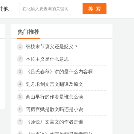
其他
热门推荐
细枝末节褒义还是贬义？
1
本位主义是什么意思
2
《吕氏春秋》讲的是什么内容啊
3
刻舟求剑文言文翻译及原文
4
商山早行的作者是谁怎么读
5
阿房宫赋是散文吗还是小说
6
《师说》文言文的作者是谁
7