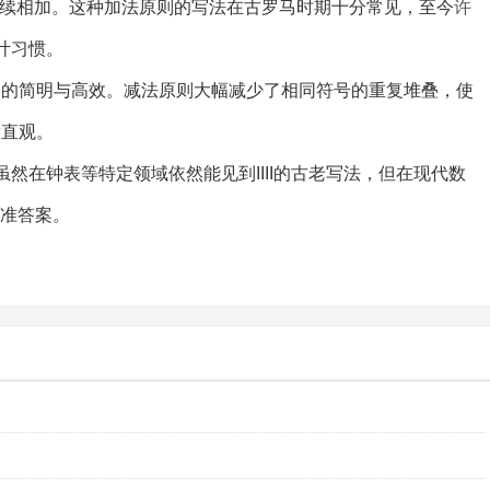
四个I连续相加。这种加法原则的写法在古罗马时期十分常见，至今
许
设计习惯。
为了书写的简明与高效。减法原则大幅减少了相同符号的重复堆叠，使
晰直观。
。虽然在钟表等特定领域依然能见到IIII的古老写法，但在现代数
标准答案。