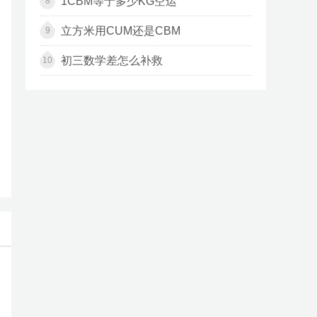
1CBM等于多少KG空运
8
立方米用CUM还是CBM
9
初三数学差怎么补救
10