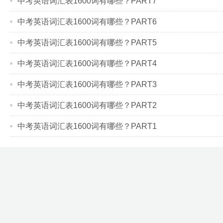
中考英语词汇表1600词有哪些？PART7
中考英语词汇表1600词有哪些？PART6
中考英语词汇表1600词有哪些？PART5
中考英语词汇表1600词有哪些？PART4
中考英语词汇表1600词有哪些？PART3
中考英语词汇表1600词有哪些？PART2
中考英语词汇表1600词有哪些？PART1